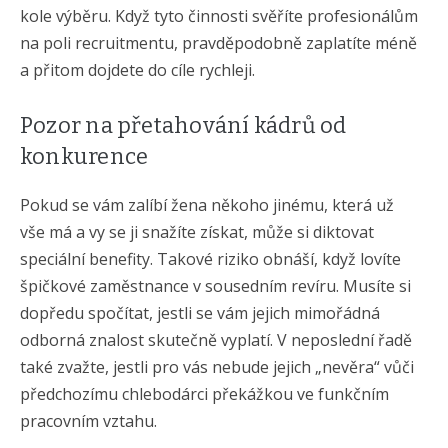
kole výběru. Když tyto činnosti svěříte profesionálům
na poli recruitmentu, pravděpodobně zaplatíte méně
a přitom dojdete do cíle rychleji.
Pozor na přetahování kádrů od
konkurence
Pokud se vám zalíbí žena někoho jinému, která už
vše má a vy se ji snažíte získat, může si diktovat
speciální benefity. Takové riziko obnáší, když lovíte
špičkové zaměstnance v sousedním revíru. Musíte si
dopředu spočítat, jestli se vám jejich mimořádná
odborná znalost skutečně vyplatí. V neposlední řadě
také zvažte, jestli pro vás nebude jejich „nevěra“ vůči
předchozímu chlebodárci překážkou ve funkčním
pracovním vztahu.