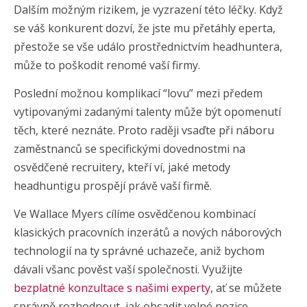
Dalším možným rizikem, je vyzrazení této léčky. Když
se váš konkurent dozví, že jste mu přetáhly eperta,
přestože se vše událo prostřednictvím headhuntera,
může to poškodit renomé vaší firmy.
Poslední možnou komplikací “lovu” mezi předem
vytipovanými zadanými talenty může být opomenutí
těch, které neznáte. Proto raději vsaďte při náboru
zaměstnanců se specifickými dovednostmi na
osvědčené recruitery, kteří ví, jaké metody
headhuntigu prospějí právě vaší firmě.
Ve Wallace Myers cílíme osvědčenou kombinací
klasických pracovních inzerátů a nových náborových
technologií na ty správné uchazeče, aniž bychom
dávali všanc pověst vaší společnosti. Využijte
bezplatné konzultace s našimi experty
, ať se můžete
správně rozhodnout, jak obsadit volné pozice
.