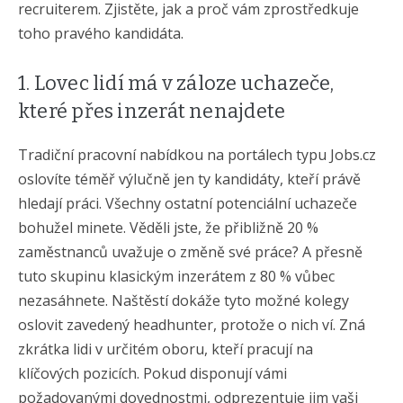
recruiterem. Zjistěte, jak a proč vám zprostředkuje
toho pravého kandidáta.
1. Lovec lidí má v záloze uchazeče,
které přes inzerát nenajdete
Tradiční pracovní nabídkou na portálech typu Jobs.cz
oslovíte téměř výlučně jen ty kandidáty, kteří právě
hledají práci. Všechny ostatní potenciální uchazeče
bohužel minete. Věděli jste, že přibližně 20 %
zaměstnanců uvažuje o změně své práce? A přesně
tuto skupinu klasickým inzerátem z 80 % vůbec
nezasáhnete. Naštěstí dokáže tyto možné kolegy
oslovit zavedený headhunter, protože o nich ví. Zná
zkrátka lidi v určitém oboru, kteří pracují na
klíčových pozicích. Pokud disponují vámi
požadovanými dovednostmi, odprezentuje jim vaši