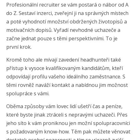
Profesionální recruiter se vám postará o nábor od A
do Z. Sestaví inzerci, zveřejní ji na správných místech
a poté vyhodnotí množství obdržených životopisů a
motivačních dopisů. Vyřadí nevhodné uchazeče a
začne jednat pouze s těmi perspektivními. To je
první krok.
Kromě toho ale mívají zavedení headhunteři také
přístup k vysoce kvalifikovaným kandidátům, kteří
odpovídají profilu vašeho ideálního zaměstnance. S
těmi rovněž naváží kontakt a nabídnou jim možnost
spolupráce s vámi.
Oběma způsoby vám lovec lidí ušetří čas a peníze,
které byste jinak ztráceli s nepravými uchazeči. Přes
jeho síto k vám proniknou jen možní spolupracovníci
s požadovaným know-how. Těm pak můžete věnovat
dostatek osobní pozornosti a tím se výrazně zvýší